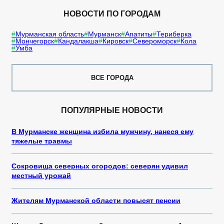
НОВОСТИ ПО ГОРОДАМ
Мурманская область
Мурманск
Апатиты
Териберка
Мончегорск
Кандалакша
Кировск
Североморск
Кола
Умба
ВСЕ ГОРОДА
ПОПУЛЯРНЫЕ НОВОСТИ
В Мурманске женщина избила мужчину, нанеся ему
тяжелые травмы
Сокровища северных огородов: северян удивил
местный урожай
Жителям Мурманской области повысят пенсии