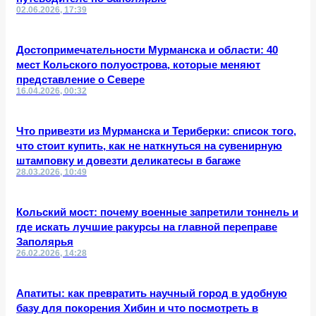
02.06.2026, 17:39
Достопримечательности Мурманска и области: 40
мест Кольского полуострова, которые меняют
представление о Севере
16.04.2026, 00:32
Что привезти из Мурманска и Териберки: список того,
что стоит купить, как не наткнуться на сувенирную
штамповку и довезти деликатесы в багаже
28.03.2026, 10:49
Кольский мост: почему военные запретили тоннель и
где искать лучшие ракурсы на главной переправе
Заполярья
26.02.2026, 14:28
Апатиты: как превратить научный город в удобную
базу для покорения Хибин и что посмотреть в