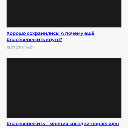
Хорошо сохранились! А почему ещё
#насевережить круто?
15.07.2019, 14:01
#насевережить – мнения соседей-норвежцев