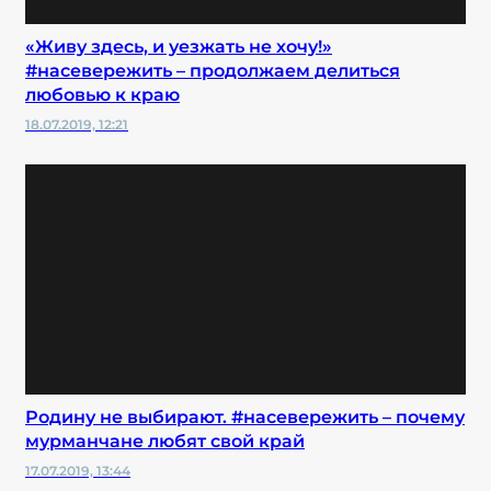
«Живу здесь, и уезжать не хочу!»
#насевережить – продолжаем делиться
любовью к краю
18.07.2019, 12:21
Родину не выбирают. #насевережить – почему
мурманчане любят свой край
17.07.2019, 13:44