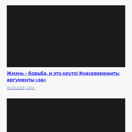
Жизнь – борьба, и это круто! #насевережить:
аргументы «за»
16.07.2019, 12:14