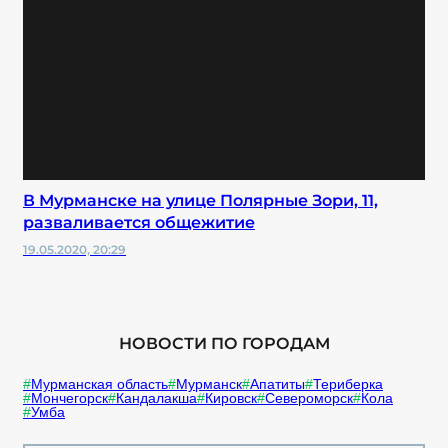
В Мурманске на улице Полярные Зори, 11,
разваливается общежитие
19.05.2020, 20:29
НОВОСТИ ПО ГОРОДАМ
Мурманская область
Мурманск
Апатиты
Териберка
Мончегорск
Кандалакша
Кировск
Североморск
Кола
Умба