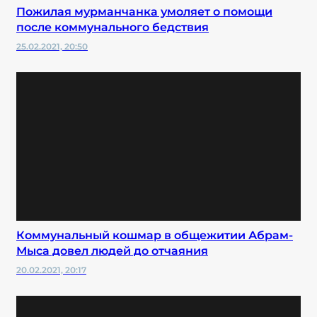
Пожилая мурманчанка умоляет о помощи
после коммунального бедствия
25.02.2021, 20:50
Коммунальный кошмар в общежитии Абрам-
Мыса довел людей до отчаяния
20.02.2021, 20:17