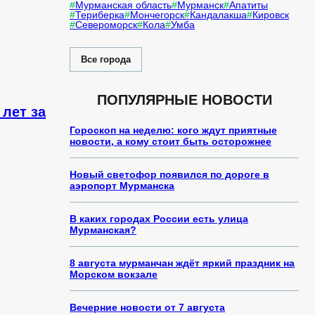
Мурманская область
Мурманск
Апатиты
Териберка
Мончегорск
Кандалакша
Кировск
Североморск
Кола
Умба
Все города
ПОПУЛЯРНЫЕ НОВОСТИ
 лет за
Гороскоп на неделю: кого ждут приятные
новости, а кому стоит быть осторожнее
Новый светофор появился по дороге в
аэропорт Мурманска
В каких городах России есть улица
Мурманская?
8 августа мурманчан ждёт яркий праздник на
Морском вокзале
Вечерние новости от 7 августа