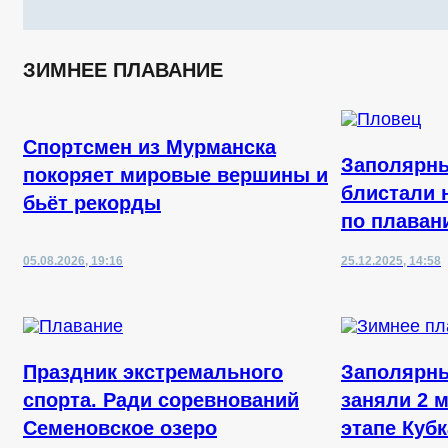
ЗИМНЕЕ ПЛАВАНИЕ
Спортсмен из Мурманска
Заполярн
покоряет мировые вершины и
блистали 
бьёт рекорды
по плаван
05.08.2026, 19:16
25.12.2025, 14:58
Праздник экстремального
Заполярн
спорта. Ради соревнований
заняли 2 
Семеновское озеро
этапе Куб