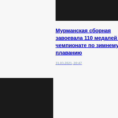
Мурманская сборная
завоевала 110 медалей
чемпионате по зимнем
плаванию
31.03.2021, 20:47