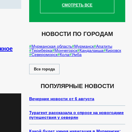
СМОТРЕТЬ ВСЕ
НОВОСТИ ПО ГОРОДАМ
Мурманская область
Мурманск
Апатиты
жное
Териберка
Мончегорск
Кандалакша
Кировск
Североморск
Кола
Умба
Все города
ПОПУЛЯРНЫЕ НОВОСТИ
Вечерние новости от 6 августа
Турагент рассказала о спросе на новогодние
путешествия у северян
Какой будет умная навигация в Мурманске: