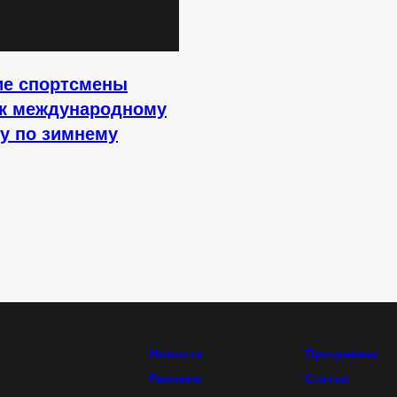
ие спортсмены
 к международному
у по зимнему
Новости
Программы
Реклама
Статьи