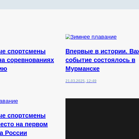
ые спортсмены
Впервые в истории. Ва
на соревнованиях
событие состоялось в
ию
Мурманске
21.03.2025, 12:49
ые спортсмены
место на первом
ка России