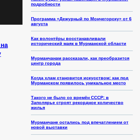
подробности
Программа «Дежурный по Мончегорску» от 6
августа
Как волонтёры восстанавливали
исторический маяк в Мурманской области
 на
у
Мурманчанам рассказали, как преобразится
центр города
Когда хлам становится искусством: как под
Мурманском появилось уникальное место
Такого не было со времён СССР: в
Заполярье строят рекордное количество
жилья
Мурманчане остались под впечатлением от
новой выставки