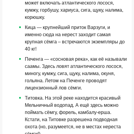
может включать атлантического лосося,
кумжу, горбушу, хариуса, сига, щуку, налима,
корюшку.
Кица
— крупнейший приток Варзуги, и
именно сюда на нерест заходит самая
крупная сёмга – встречаются экземпляры до
40 кг!
Печенга
— «сосновая река», как её называли
саамы. Здесь ловят атлантического лосося,
миногу, кумжу, сига, щуку, налима, окуня,
гольяна. Летом на Печенге проводят
лицензионный лов сёмги.
Титовка.
На этой реке находится красивый
Мельничный водопад. А ещё здесь можно
поймать сёмгу, форель, камбалу-ерша.
Кстати, на Титовке разрешена подводная
охота (но, разумеется, не в местах нереста
сёмги!).