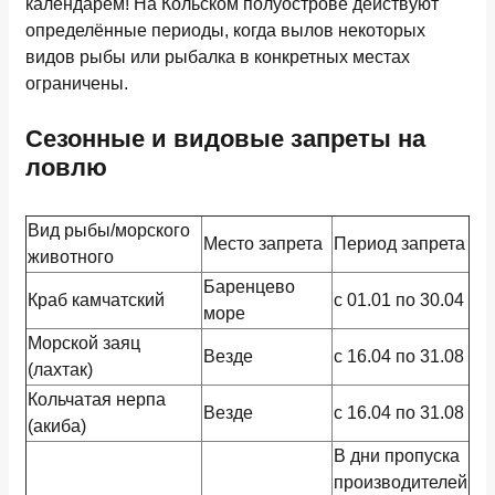
календарём! На Кольском полуострове действуют
определённые периоды, когда вылов некоторых
видов рыбы или рыбалка в конкретных местах
ограничены.
Сезонные и видовые запреты на
ловлю
Вид рыбы/морского
Место запрета
Период запрета
животного
Баренцево
Краб камчатский
с 01.01 по 30.04
море
Морской заяц
Везде
с 16.04 по 31.08
(лахтак)
Кольчатая нерпа
Везде
с 16.04 по 31.08
(акиба)
В дни пропуска
производителей