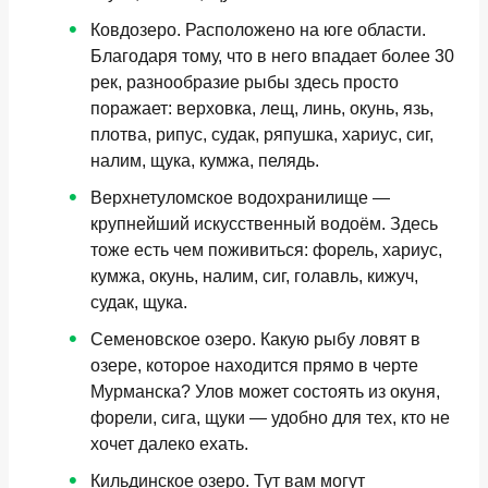
Ковдозеро.
Расположено на юге области.
Благодаря тому, что в него впадает более 30
рек, разнообразие рыбы здесь просто
поражает: верховка, лещ, линь, окунь, язь,
плотва, рипус, судак, ряпушка, хариус, сиг,
налим, щука, кумжа, пелядь.
Верхнетуломское водохранилище
—
крупнейший искусственный водоём. Здесь
тоже есть чем поживиться: форель, хариус,
кумжа, окунь, налим, сиг, голавль, кижуч,
судак, щука.
Семеновское озеро.
Какую рыбу ловят в
озере, которое находится прямо в черте
Мурманска? Улов может состоять из окуня,
форели, сига, щуки — удобно для тех, кто не
хочет далеко ехать.
Кильдинское озеро.
Тут вам могут