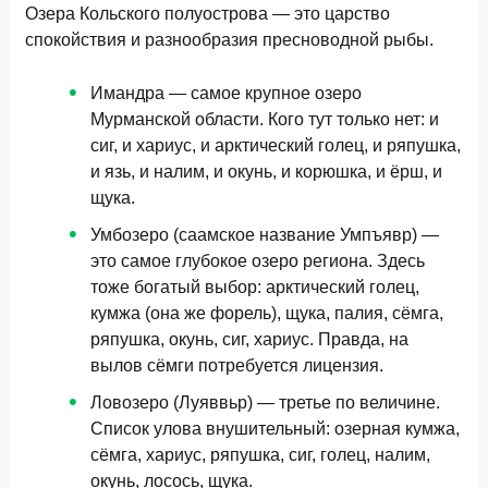
Озера Кольского полуострова — это царство
спокойствия и разнообразия пресноводной рыбы.
Имандра
— самое крупное озеро
Мурманской области. Кого тут только нет: и
сиг, и хариус, и арктический голец, и ряпушка,
и язь, и налим, и окунь, и корюшка, и ёрш, и
щука.
Умбозеро (саамское название Умпъявр)
—
это самое глубокое озеро региона. Здесь
тоже богатый выбор: арктический голец,
кумжа (она же форель), щука, палия, сёмга,
ряпушка, окунь, сиг, хариус. Правда, на
вылов сёмги потребуется лицензия.
Ловозеро (Луяввьр)
— третье по величине.
Список улова внушительный: озерная кумжа,
сёмга, хариус, ряпушка, сиг, голец, налим,
окунь, лосось, щука.