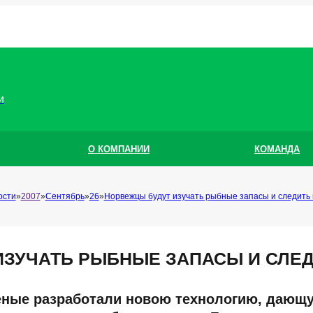
и
О КОМПАНИИ
КОМАНДА
ости
2007
Сентябрь
26
Норвежцы будут изучать рыбные запасы и следит
ИЗУЧАТЬ РЫБНЫЕ ЗАПАСЫ И СЛЕ
ёные разработали новою технологию, дающ