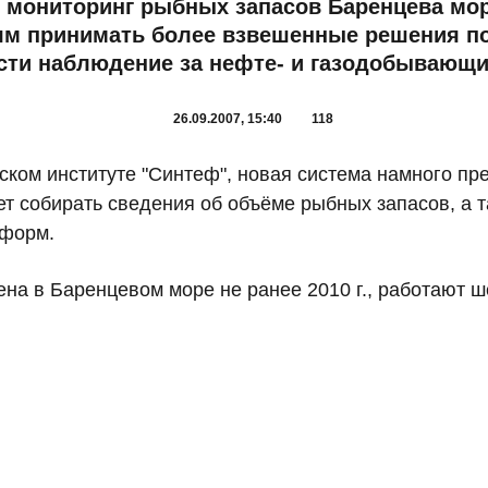
 мониторинг рыбных запасов Баренцева мор
ям принимать более взвешенные решения по 
сти наблюдение за нефте- и газодобывающ
26.09.2007, 15:40
118
ском институте "Синтеф", новая система намного 
т собирать сведения об объёме рыбных запасов, а 
тформ.
ена в Баренцевом море не ранее 2010 г., работают ш