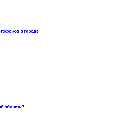
тофоров в городе
ой области?