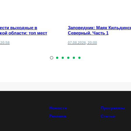
вести выходные в
Заповедник: Маяк Кильдинс
ой области: топ мест
Северный. Часть 1
 20:58
07.08.2026, 20:00
Новости
Программы
Реклама
Статьи