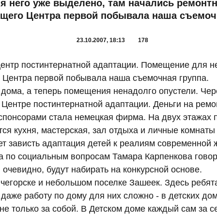
 него уже выделено, там начались ремонт
ущего Центра первой побывала наша съемочн
23.10.2007, 18:13
178
 центр постинтернатной адаптации. Помещение для н
 Центра первой побывала наша съемочная группа.
 дома, а теперь помещения ненадолго опустели. Чере
 Центре постинтернатной адаптации. Деньги на ремо
понсорами стала немецкая фирма. На двух этажах п
ся кухня, мастерская, зал отдыха и личные комнаты
дет зависть адаптация детей к реалиям современной 
а по социальным вопросам Тамара Карпенкова говори
 очевидно, будут набирать на конкурсной основе.
егорске и небольшом поселке Зашеек. Здесь ребята 
даже работу по дому для них сложно - в детских дом
е только за собой. В Детском доме каждый сам за се