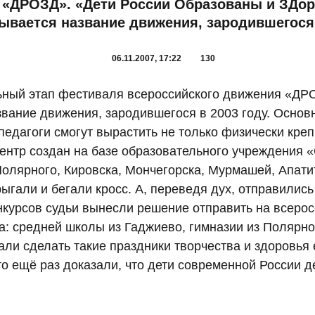
«ДРОЗД». «Дети России Образованы и ЗДор
вается название движения, зародившегося в
06.11.2007, 17:22
130
ьный этап фестиваля всероссийского движения «ДР
ание движения, зародившегося в 2003 году. Основна
педагоги смогут вырастить не только физически креп
центр создан на базе образовательного учреждения
олярного, Кировска, Мончегорска, Мурмашей, Апати
ыгали и бегали кросс. А, переведя дух, отправились
нкурсов судьи вынесли решение отправить на всеро
а: средней школы из Гаджиево, гимназии из Полярно
али сделать такие праздники творчества и здоровья
то ещё раз доказали, что дети современной России 