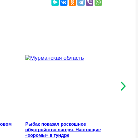
говом
Рыбак показал роскошное
Дневные 
обустройство лагеря. Настоящие
«хоромы» в тундре