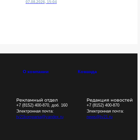
07.08.2026, 15:04
07.08.2026,
О компании
Команда
Рекламный отдел
Редакция новостей
+7 (8152) 400-870, доб. 160
+7 (8152) 400-870
Электронная почта:
Электронная почта:
tv21kompania@yandex.ru
news@tv21.ru