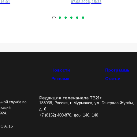
 16:01
07.08.2026, 15:33
Новости
Программы
Реклама
Статьи
Редакция телеканала ТВ21+
ьной службе по
183038, Россия, г. Мурманск, ул. Генерала Журбы,
икаций
д. 6
924.
+7 (8152) 400-870, доб. 146, 140
О.А. 16+