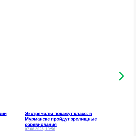
кий
Экстремалы покажут класс: в
Что изме
Мурманске пройдут зрелищные
по сносу
соревнования
07.08.2026, 19:56
07.08.2026,