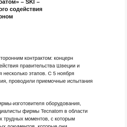
атом» – SKI –
ого содействия
ерном
торонним контрактом: концерн
действия правительства Швеции и
 несколько этапов. С 5 ноября
ния, проводили приемочные испытания
ирмы-изготовителя оборудования,
ециалисты фирмы Tecnatom в области
х трудных моментов, с которым
ых документов, которые они