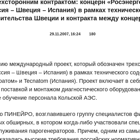
ехсторонним контрактом: концерн «Росэнерго
сия – Швеция – Испания) в рамках техническ
ительства Швеции и контракта между конц
29.11.2007, 16:24
180
ию международный проект, который обозначен трехс
ссия – Швеция – Испания) в рамках технического со
атом» и Tecnatom (Испания). Проект включает в себя
поставкой и монтажом диагностического оборудова
 обучение персонала Кольской АЭС.
ло ПИНЕЙРО, возглавившего группу специалистов ф
ых обширных, в котором когда-либо участвовали сп
служивания парогенераторов. Причем, одним из самы
оказались высокие требования российских нормативн