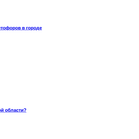
тофоров в городе
ой области?