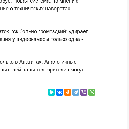
обус. Новая система, по мнению
ние о технических наворотах,
ток. Уж больно громоздкий: удирает
нкция у видеокамеры только одна -
олько в Апатитах. Аналогичные
ушителей наши телезрители смогут