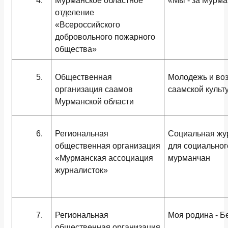
4.
Мурманское областное
«Мы - за Мурма
отделение
«Всероссийского
добровольного пожарного
общества»
5.
Общественная
Молодежь и во
организация саамов
саамской культ
Мурманской области
6.
Региональная
Социальная жур
общественная организация
для социальног
«Мурманская ассоциация
мурманчан
журналисток»
7.
Региональная
Моя родина - Б
общественная организация