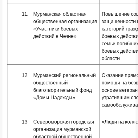
11.
Мурманская областная
Повышение со
общественная организация
защищенности 
«Участники боевых
категорий граж
действий в Чечне»
боевых действи
семьи погибши
боевых действ
области
12.
Мурманский региональный
Оказание прям
общественный
помощи на без
благотворительный фонд
основе ветеран
«Домы Надежды»
утратившим спо
самообслужив
13.
Североморская городская
«Люди на коляс
организация мурманской
областной общественной