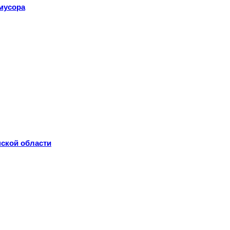
мусора
нской области