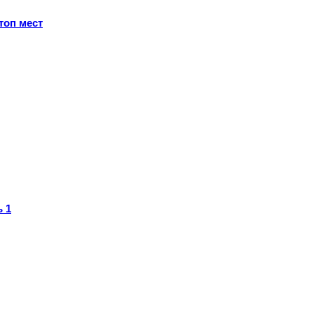
топ мест
 1