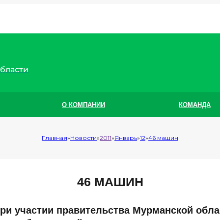
области
О КОМПАНИИ
КОМАНДА
Главная
Новости
2011
Январь
12
46 машин
46 МАШИН
при участии правительства Мурманской обл