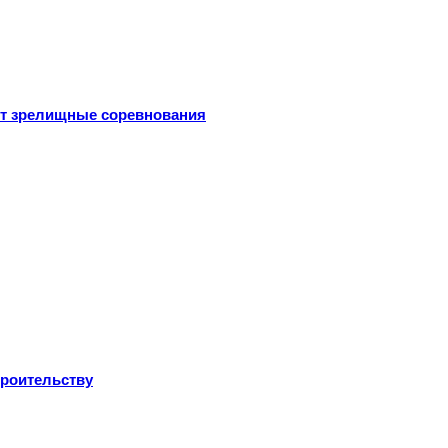
ут зрелищные соревнования
троительству