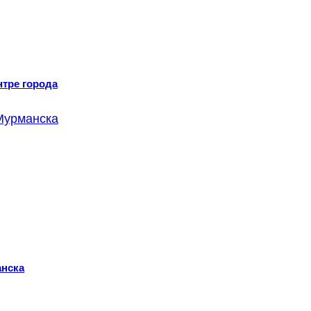
нтре города
анска