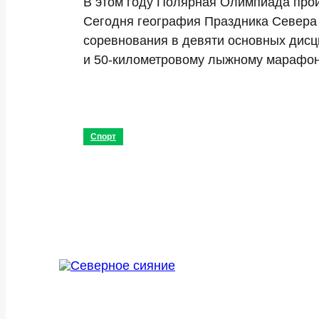
В этом году Полярная Олимпиада пройд
Сегодня география Праздника Севера 
соревнования в девяти основных дисци
и 50-километровому лыжному марафону
Спорт