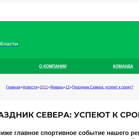
области
О КОМПАНИИ
КОМАНДА
Главная
Новости
2011
Январь
12
Праздник Севера: успеют к сроку?
АЗДНИК СЕВЕРА: УСПЕЮТ К СРО
лиже главное спортивное событие нашего ре