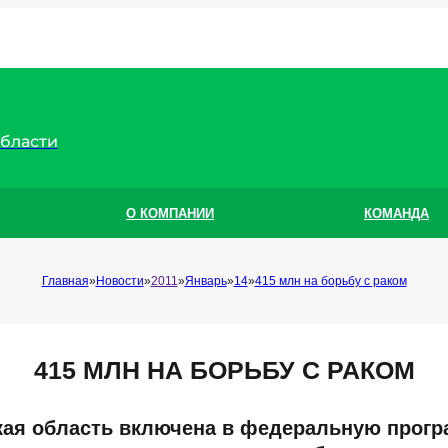
области
О КОМПАНИИ
КОМАНДА
Главная
Новости
2011
Январь
14
415 млн на борьбу с раком
415 МЛН НА БОРЬБУ С РАКОМ
ая область включена в федеральную прогр