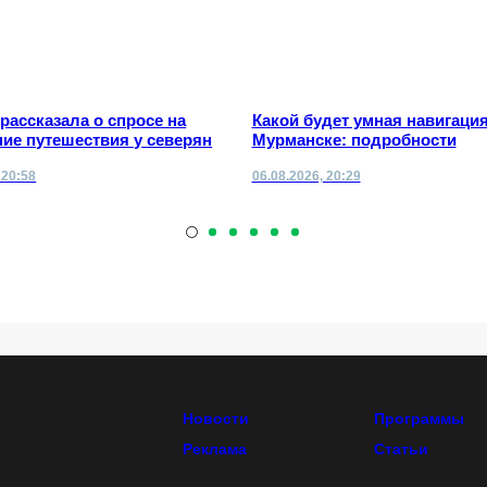
 рассказала о спросе на
Какой будет умная навигация
ие путешествия у северян
Мурманске: подробности
 20:58
06.08.2026, 20:29
Новости
Программы
Реклама
Статьи