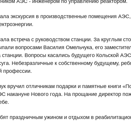
ботником АЭС - инженером по управлению реактором.
ала экскурсия в производственные помещения АЭС, 
ектроэнергии.
ала встреча с руководством станции. За круглым ст
ыпали вопросами Василия Омельчука, его заместит
 станции. Вопросы касались будущего Кольской АЭС
уга. Небезразличные к собственному будущему, реб
й профессии.
ук вручил отличникам подарки и памятные книги «П
ЭС накануне Нового года. На прощание директор п
ебе.
бят праздничным ужином и отдыхом в реабилитацио