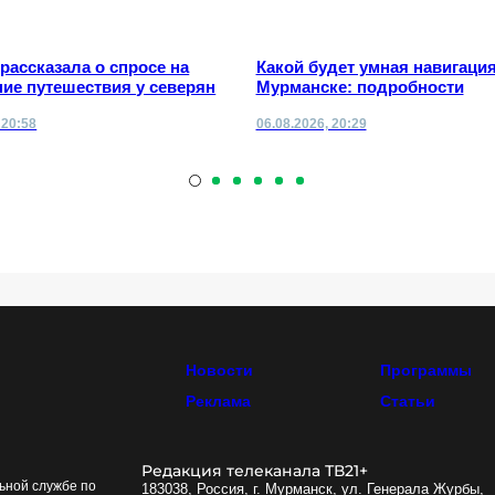
 рассказала о спросе на
Какой будет умная навигация
ие путешествия у северян
Мурманске: подробности
 20:58
06.08.2026, 20:29
Новости
Программы
Реклама
Статьи
Редакция телеканала ТВ21+
ьной службе по
183038, Россия, г. Мурманск, ул. Генерала Журбы,