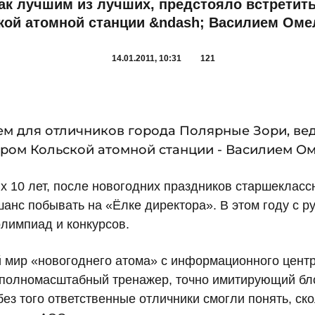
как лучшим из лучших, предстояло встретит
кой атомной станции &ndash; Василием Оме
14.01.2011, 10:31
121
ем для отличников города Полярные Зори, вед
ором Кольской атомной станции - Василием О
х 10 лет, после новогодних праздников старшеклас
шанс побывать на «Ёлке директора». В этом году с 
олимпиад и конкурсов.
 мир «новогоднего атома» с информационного центра
: полномасштабный тренажер, точно имитирующий б
без того ответственные отличники смогли понять, ско