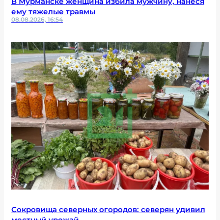
В Мурманске женщина избила мужчину, нанеся
ему тяжелые травмы
08.08.2026, 16:54
Сокровища северных огородов: северян удивил
местный урожай