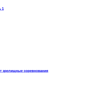
 1
ут зрелищные соревнования