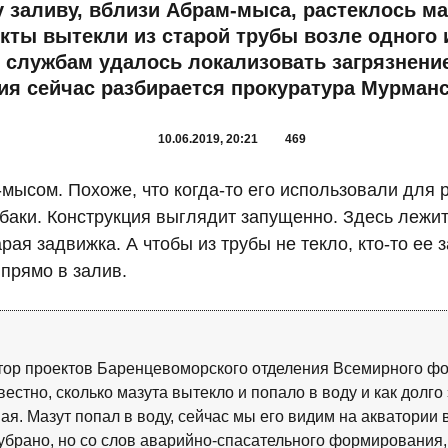
 заливу, вблизи Абрам-мыса, растеклось ма
ты вытекли из старой трубы возле одного 
службам удалось локализовать загрязнение
ия сейчас разбирается прокуратура Мурманс
10.06.2019, 20:21
469
мысом. Похоже, что когда-то его использовали для р
аки. Конструкция выглядит запущенно. Здесь лежит м
арая задвижка. А чтобы из трубы не текло, кто-то е
 прямо в залив.
тор проектов Баренцевоморского отделения Всемирного фо
естно, сколько мазута вытекло и попало в воду и как долго 
ная. Мазут попал в воду, сейчас мы его видим на акватории
 убрано, но со слов аварийно-спасательного формирования,