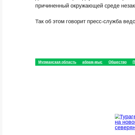
причиненный окружающей среде неза
Так об этом говорит пресс-служба вед
Мурманская область
абрам-мыс
Общество
П