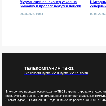
Мурманский пенсионер уехал на
Шикарны
рыбалку и пропал: ведутся поиски
северян
09.08.2026, 10:51
09.08.2026,
ТЕЛЕКОМПАНИЯ ТВ-21
Все новости Мурманска и Мурманской области
Электронное периодическое издание ТВ-21 зарегистрировано в Федерал
надзору в сфере связи, информационных технологий и массовых коммун
(Роскомнадзор) 11 октября 2011 года. Выписка из реестра Эл № ФС77–46