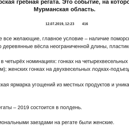
ская гребная регата. Это событие, на котор
Мурманская область.
12.07.2019, 12:23
416
ие все желающие, главное условие – наличие поморс
о деревянные вёсла неограниченной длины, пласти
в четырёх номинациях: гонках на четырехвесельных к
); женских гонках на двухвесельных лодках-подъездк
ская ярмарка угощений из местных продуктов и уник
гаты – 2019 состоится в полдень.
циональными заездами на регате были женские.