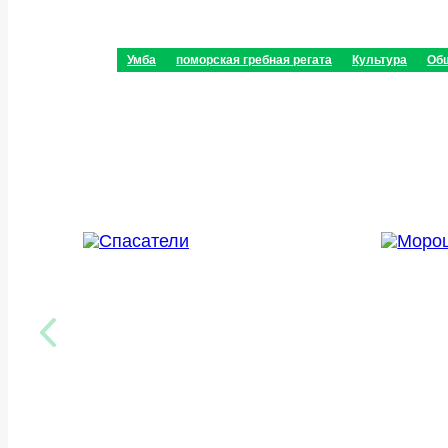
Умба
поморская гребная регата
Культура
Об