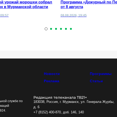
й урожай морошки собрал
Программа «Дежурный по Пе
ин в Мурманской области
от 8 августа
 09:57
08.08.2026, 19:45
Новости
Программы
Реклама
Статьи
Редакция телеканала ТВ21+
ьной службе по
183038, Россия, г. Мурманск, ул. Генерала Журбы,
икаций
д. 6
924.
+7 (8152) 400-870, доб. 146, 140