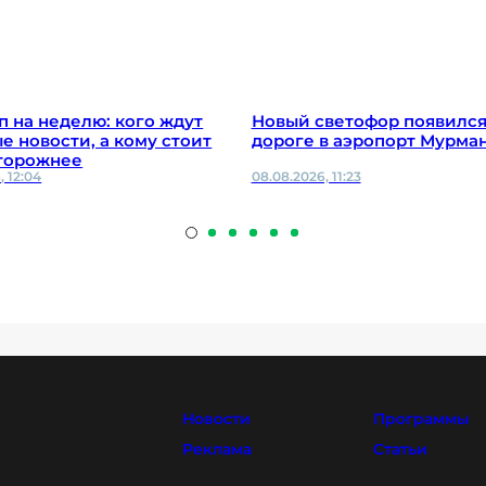
п на неделю: кого ждут
Новый светофор появился
е новости, а кому стоит
дороге в аэропорт Мурма
торожнее
, 12:04
08.08.2026, 11:23
Новости
Программы
Реклама
Статьи