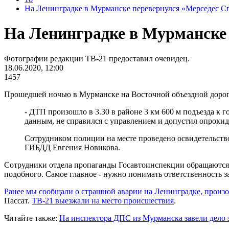
На Ленинградке в Мурманске перевернулся «Мерседес С
На Ленинградке в Мурманске 
Фотографии редакции ТВ-21 предоставил очевидец.
18.06.2020, 12:00
1457
Прошедшей ночью в Мурманске на Восточной объездной дороге
- ДТП произошло в 3.30 в районе 3 км 600 м подъезда к
данным, не справился с управлением и допустил опрокид
Сотрудником полиции на месте проведено освидетельство
ГИБДД Евгения Новикова.
Сотрудники отдела пропаганды Госавтоинспекции обращаются к
подобного. Самое главное - нужно понимать ответственность з
Ранее мы сообщали о страшной аварии на Ленинградке, прои
Пассат.
ТВ-21 выезжали на место происшествия
.
Читайте также:
На инспектора ДПС из Мурманска завели дело з