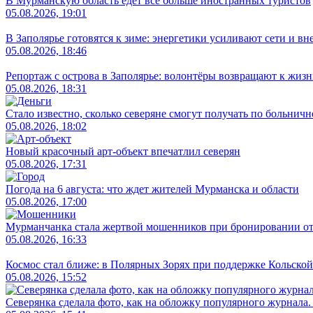
В Мурманскую область едет все больше иностранных туристов
05.08.2026, 19:01
В Заполярье готовятся к зиме: энергетики усиливают сети и в
05.08.2026, 18:46
Репортаж с острова в Заполярье: волонтёры возвращают к жиз
05.08.2026, 18:31
Стало известно, сколько северяне смогут получать по больничн
05.08.2026, 18:02
Новый красочный арт-объект впечатлил северян
05.08.2026, 17:31
Погода на 6 августа: что ждет жителей Мурманска и области
05.08.2026, 17:00
Мурманчанка стала жертвой мошенников при бронировании от
05.08.2026, 16:33
Космос стал ближе: в Полярных Зорях при поддержке Кольс
05.08.2026, 15:52
Северянка сделала фото, как на обложку популярного журнала