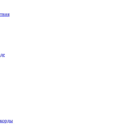
твия
оде
екорды