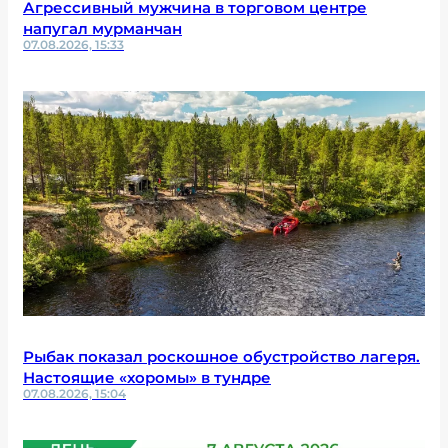
Агрессивный мужчина в торговом центре
напугал мурманчан
07.08.2026, 15:33
Рыбак показал роскошное обустройство лагеря.
Настоящие «хоромы» в тундре
07.08.2026, 15:04