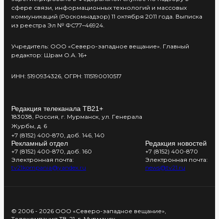
сфере связи, информационных технологий и массовых
коммуникаций (Роскомнадзор) 11 октября 2011 года. Выписка
из реестра Эл № ФС77–46924.
Учредитель: ООО «Северо-западное вещание». Главный
редактор: Шрам О.А. 16+
ИНН: 5190934326, ОГРН: 1115190010517
Редакция телеканала ТВ21+
183038, Россия, г. Мурманск, ул. Генерала
Журбы, д. 6
+7 (8152) 400-870, доб. 146, 140
Рекламный отдел
Редакция новостей
+7 (8152) 400-870, доб. 160
+7 (8152) 400-870
Электронная почта:
Электронная почта:
tv21kompania@yandex.ru
news@tv21.ru
© 2006 - 2026 ООО «Северо-западное вещание»,
Телекомпания ТВ-21, г. Мурманск