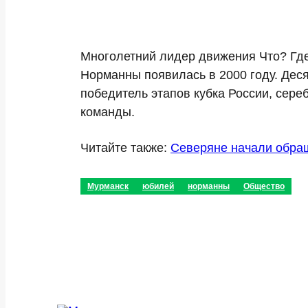
Многолетний лидер движения Что? Где
Норманны появилась в 2000 году. Деся
победитель этапов кубка России, сере
команды.
Читайте также:
Северяне начали обращ
Мурманск
юбилей
норманны
Общество