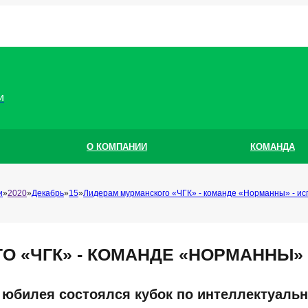
и
О КОМПАНИИ
КОМАНДА
и
2020
Декабрь
15
Лидерам мурманского «ЧГК» - команде «Норманны» - ис
 «ЧГК» - КОМАНДЕ «НОРМАННЫ» 
 юбилея состоялся кубок по интеллектуальн