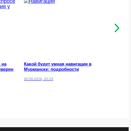
 на
Какой будет умная навигация в
Програм
еверян
Мурманске: подробности
Мончегор
06.08.2026, 20:29
06.08.2026,