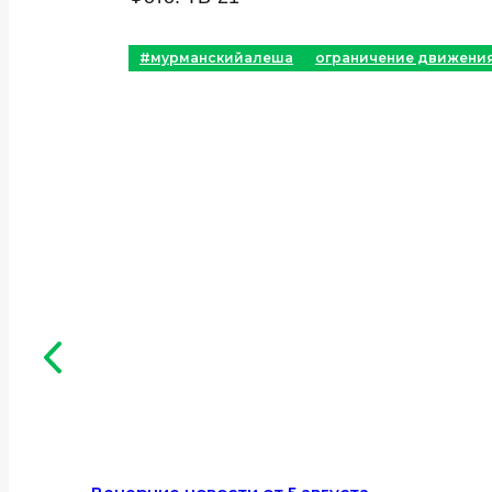
#мурманскийалеша
ограничение движени