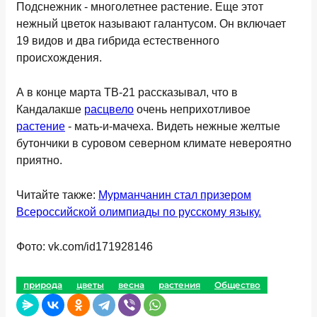
Подснежник - многолетнее растение. Еще этот
нежный цветок называют галантусом. Он включает
19 видов и два гибрида естественного
происхождения.
А в конце марта ТВ-21 рассказывал, что в
Кандалакше
расцвело
очень неприхотливое
растение
- мать-и-мачеха. Видеть нежные желтые
бутончики в суровом северном климате невероятно
приятно.
Читайте также:
Мурманчанин стал призером
Всероссийской олимпиады по русскому языку.
Фото: vk.com/id171928146
природа
цветы
весна
растения
Общество