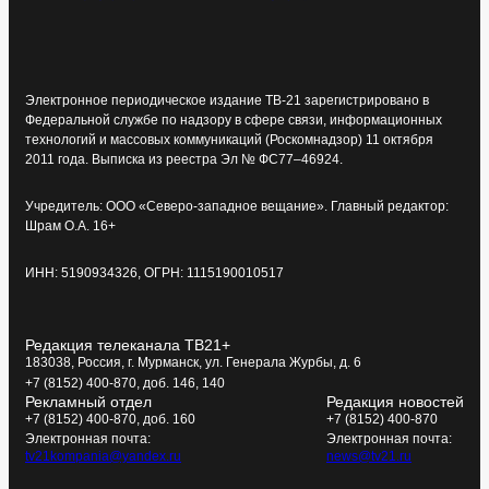
Электронное периодическое издание ТВ-21 зарегистрировано в
Федеральной службе по надзору в сфере связи, информационных
технологий и массовых коммуникаций (Роскомнадзор) 11 октября
2011 года. Выписка из реестра Эл № ФС77–46924.
Учредитель: ООО «Северо-западное вещание». Главный редактор:
Шрам О.А. 16+
ИНН: 5190934326, ОГРН: 1115190010517
Редакция телеканала ТВ21+
183038, Россия, г. Мурманск, ул. Генерала Журбы, д. 6
+7 (8152) 400-870, доб. 146, 140
Рекламный отдел
Редакция новостей
+7 (8152) 400-870, доб. 160
+7 (8152) 400-870
Электронная почта:
Электронная почта:
tv21kompania@yandex.ru
news@tv21.ru