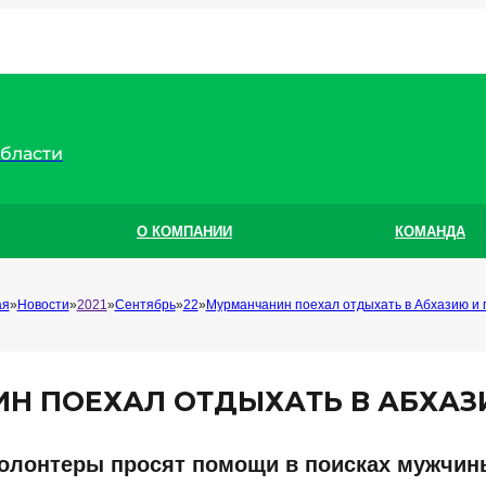
области
О КОМПАНИИ
КОМАНДА
ая
Новости
2021
Сентябрь
22
Мурманчанин поехал отдыхать в Абхазию и 
Н ПОЕХАЛ ОТДЫХАТЬ В АБХАЗ
олонтеры просят помощи в поисках мужчин