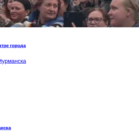
нтре города
анска