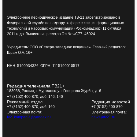
Электронное периодическое издание ТВ-21 зарегистрировано в
Федеральной службе по надзору в сфере связи, информационных
технологий и массовых коммуникаций (Роскомнадзор) 11 октября
2011 года. Выписка из реестра Эл № ФС77–46924.
Учредитель: ООО «Северо-западное вещание». Главный редактор:
Шрам О.А. 16+
ИНН: 5190934326, ОГРН: 1115190010517
Редакция телеканала ТВ21+
183038, Россия, г. Мурманск, ул. Генерала Журбы, д. 6
+7 (8152) 400-870, доб. 146, 140
Рекламный отдел
Редакция новостей
+7 (8152) 400-870, доб. 160
+7 (8152) 400-870
Электронная почта:
Электронная почта:
tv21kompania@yandex.ru
news@tv21.ru