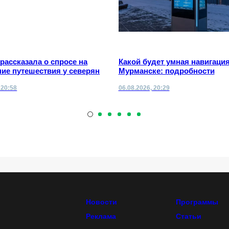
 рассказала о спросе на
Какой будет умная навигация
ие путешествия у северян
Мурманске: подробности
 20:58
06.08.2026, 20:29
Новости
Программы
Реклама
Статьи