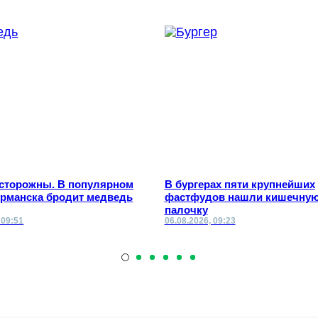
осторожны. В популярном
В бургерах пяти крупнейших
урманска бродит медведь
фастфудов нашли кишечну
палочку
 09:51
06.08.2026, 09:23