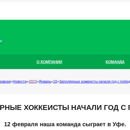
и
О КОМПАНИИ
КОМАНДА
лавная
Новости
2023
Январь
10
Заполярные хоккеисты начали год с побе
РНЫЕ ХОККЕИСТЫ НАЧАЛИ ГОД С
12 февраля наша команда сыграет в Уфе.