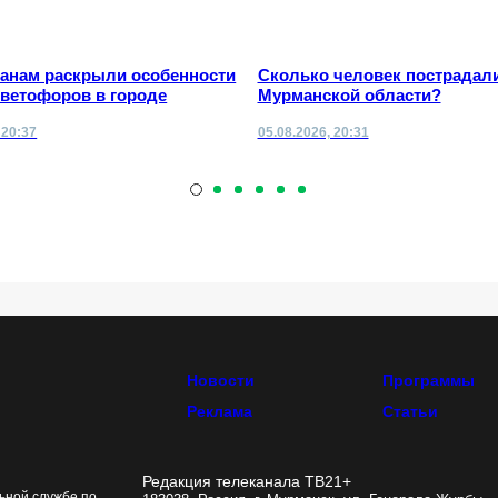
анам раскрыли особенности
Сколько человек пострадали
светофоров в городе
Мурманской области?
 20:37
05.08.2026, 20:31
Новости
Программы
Реклама
Статьи
Редакция телеканала ТВ21+
ьной службе по