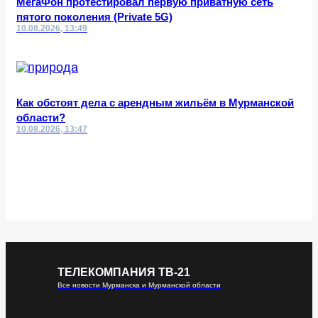
МегаФон протестировал первую приватную сеть
пятого поколения (Private 5G)
10.08.2026, 13:49
Как обстоят дела с арендным жильём в Мурманской
области?
10.08.2026, 13:47
ТЕЛЕКОМПАНИЯ ТВ-21
Все новости Мурманска и Мурманской области