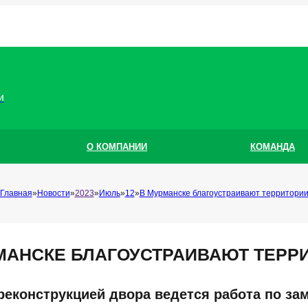
и
О КОМПАНИИ
КОМАНДА
Главная
Новости
2023
Июль
12
В Мурманске благоустраивают территори
МАНСКЕ БЛАГОУСТРАИВАЮТ ТЕРР
реконструкцией двора ведется работа по зам