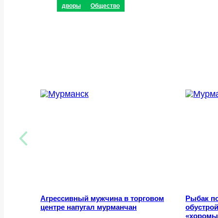
дворы
Общество
Агрессивный мужчина в торговом
Рыбак п
центре напугал мурманчан
обустрой
«хоромы