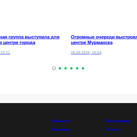
ная группа выступила для
Огромные очереди выстрои
в центре города
центре Мурманска
 18:21
08.08.2026, 18:04
Новости
Программы
Реклама
Статьи