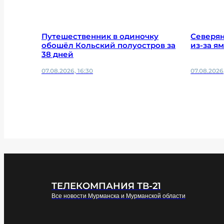
Путешественник в одиночку
Северя
обошёл Кольский полуостров за
из-за я
38 дней
07.08.2026, 16:30
07.08.2026,
ТЕЛЕКОМПАНИЯ ТВ-21
Все новости Мурманска и Мурманской области