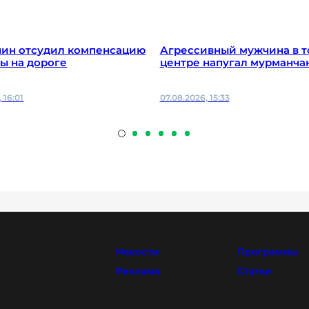
нин отсудил компенсацию
Агрессивный мужчина в т
мы на дороге
центре напугал мурманча
 16:01
07.08.2026, 15:33
Новости
Программы
Реклама
Статьи