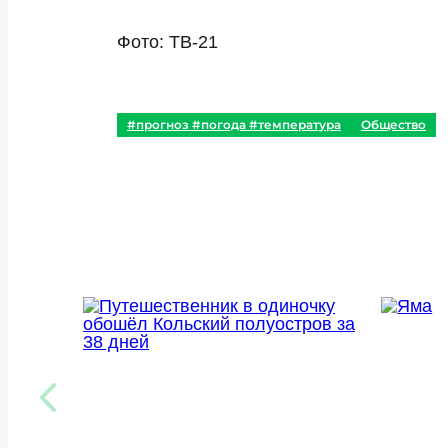
Фото: ТВ-21
#прогноз #погода #температура
Общество