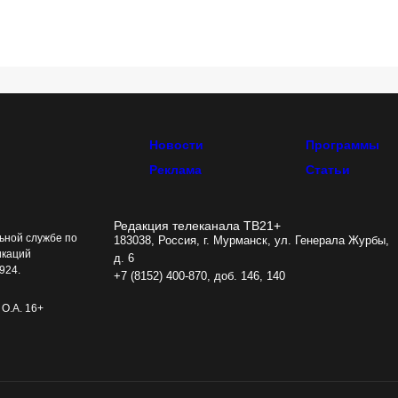
Новости
Программы
Реклама
Статьи
Редакция телеканала ТВ21+
ьной службе по
183038, Россия, г. Мурманск, ул. Генерала Журбы,
икаций
д. 6
924.
+7 (8152) 400-870, доб. 146, 140
О.А. 16+