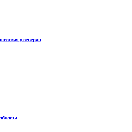
ешествия у северян
робности