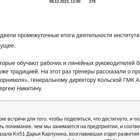
08.12.2023, 12:00
278
двели промежуточные итоги деятельности института 
дущее.
орые обучают рабочих и линейных руководителей б
уже традицией. На этот раз тренеры рассказали о п
орникеля», генеральному директору Кольской ГМК А
ергею Никитину.
 встречи для того, чтобы поделиться, что достигнуто, и по
ь понимание, чем мы занимается на предприятии, и соотв
зала Kn51 Дарья Карпухина, возглавившая отдел развития к