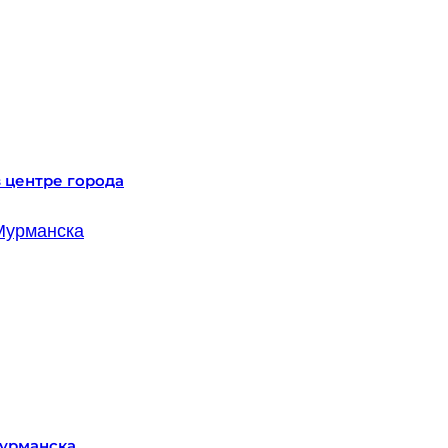
 центре города
Мурманска