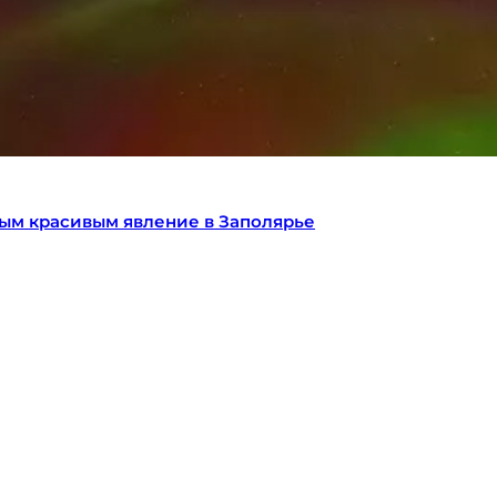
мым красивым явление в Заполярье