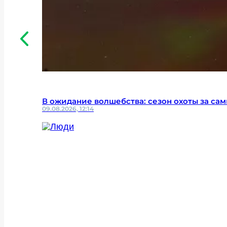
В ожидание волшебства: сезон охоты за са
09.08.2026, 12:14