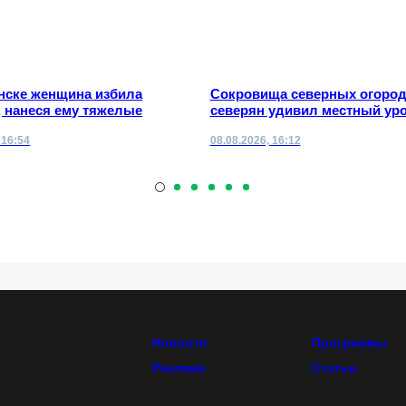
нске женщина избила
Сокровища северных огород
 нанеся ему тяжелые
северян удивил местный ур
 16:54
08.08.2026, 16:12
Новости
Программы
Реклама
Статьи