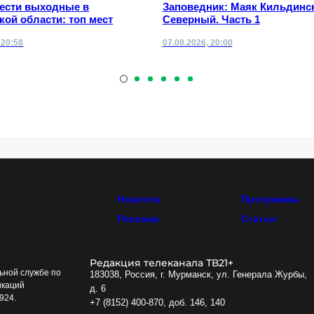
вести выходные в
Заповедник: Маяк Кильдинс
ой области: топ мест
Северный. Часть 1
 20:58
07.08.2026, 20:00
Новости
Программы
Реклама
Статьи
Редакция телеканала ТВ21+
ьной службе по
183038, Россия, г. Мурманск, ул. Генерала Журбы,
икаций
д. 6
924.
+7 (8152) 400-870, доб. 146, 140