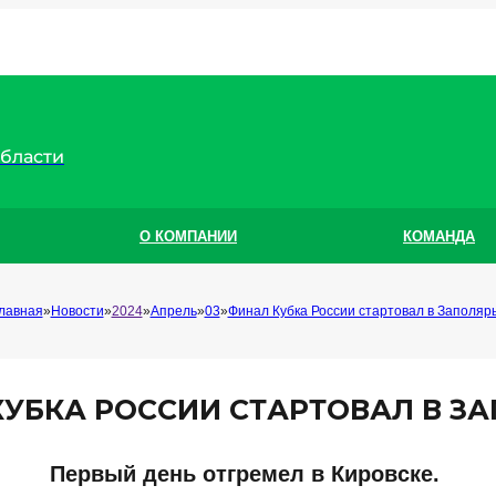
области
О КОМПАНИИ
КОМАНДА
лавная
Новости
2024
Апрель
03
Финал Кубка России стартовал в Заполяр
УБКА РОССИИ СТАРТОВАЛ В З
Первый день отгремел в Кировске.