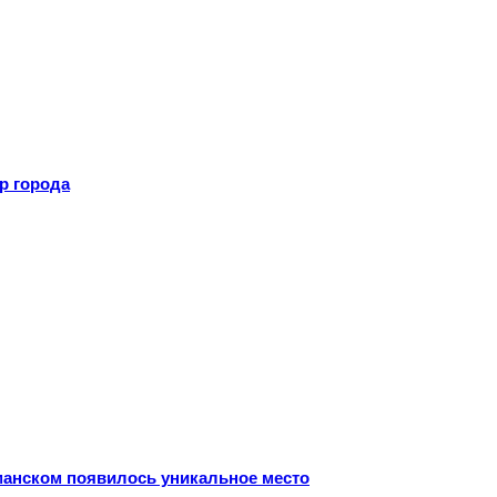
р города
рманском появилось уникальное место