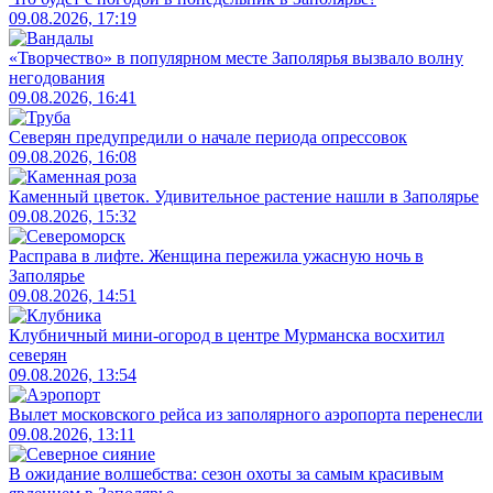
09.08.2026, 17:19
«Творчество» в популярном месте Заполярья вызвало волну
негодования
09.08.2026, 16:41
Северян предупредили о начале периода опрессовок
09.08.2026, 16:08
Каменный цветок. Удивительное растение нашли в Заполярье
09.08.2026, 15:32
Расправа в лифте. Женщина пережила ужасную ночь в
Заполярье
09.08.2026, 14:51
Клубничный мини-огород в центре Мурманска восхитил
северян
09.08.2026, 13:54
Вылет московского рейса из заполярного аэропорта перенесли
09.08.2026, 13:11
В ожидание волшебства: сезон охоты за самым красивым