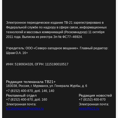
Электронное периодическое издание ТВ-21 зарегистрировано в
Федеральной службе по надзору в сфере связи, информационных
технологий и массовых коммуникаций (Роскомнадзор) 11 октября
2011 года. Выписка из реестра Эл № ФС77–46924.
Учредитель: ООО «Северо-западное вещание». Главный редактор:
Шрам О.А. 16+
ИНН: 5190934326, ОГРН: 1115190010517
Редакция телеканала ТВ21+
183038, Россия, г. Мурманск, ул. Генерала Журбы, д. 6
+7 (8152) 400-870, доб. 146, 140
Рекламный отдел
Редакция новостей
+7 (8152) 400-870, доб. 160
+7 (8152) 400-870
Электронная почта:
Электронная почта:
tv21kompania@yandex.ru
news@tv21.ru