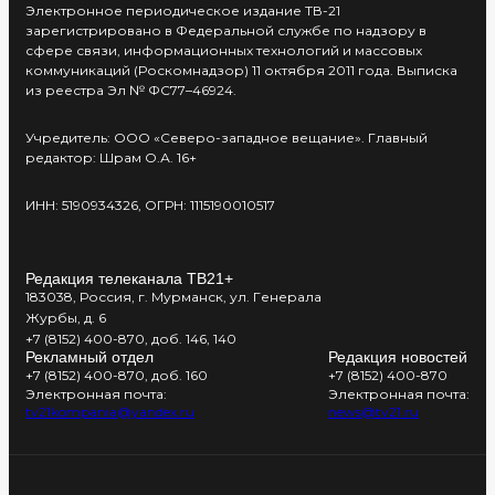
Электронное периодическое издание ТВ-21
зарегистрировано в Федеральной службе по надзору в
сфере связи, информационных технологий и массовых
коммуникаций (Роскомнадзор) 11 октября 2011 года. Выписка
из реестра Эл № ФС77–46924.
Учредитель: ООО «Северо-западное вещание». Главный
редактор: Шрам О.А. 16+
ИНН: 5190934326, ОГРН: 1115190010517
Редакция телеканала ТВ21+
183038, Россия, г. Мурманск, ул. Генерала
Журбы, д. 6
+7 (8152) 400-870, доб. 146, 140
Рекламный отдел
Редакция новостей
+7 (8152) 400-870, доб. 160
+7 (8152) 400-870
Электронная почта:
Электронная почта:
tv21kompania@yandex.ru
news@tv21.ru