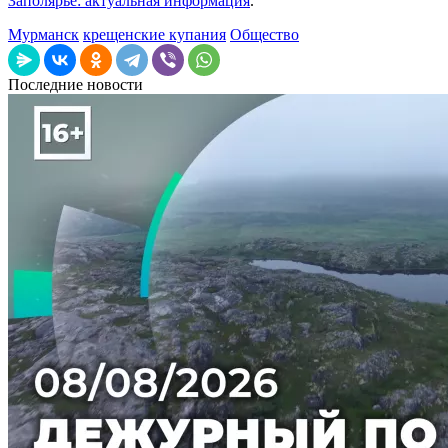
Заполярье: актуальная информация
.
Мурманск
крещенские купания
Общество
Последние новости